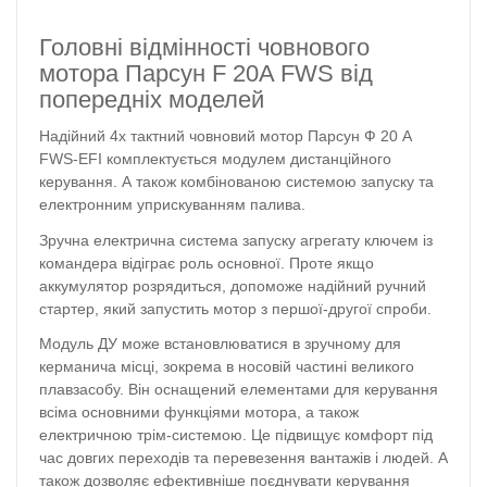
Головні відмінності човнового
мотора Парсун F 20A FWS від
попередніх моделей
Надійний 4х тактний човновий мотор Парсун Ф 20 A
FWS-EFI комплектується модулем дистанційного
керування. А також комбінованою системою запуску та
електронним уприскуванням палива.
Зручна електрична система запуску агрегату ключем із
командера відіграє роль основної. Проте якщо
аккумулятор розрядиться, допоможе надійний ручний
стартер, який запустить мотор з першої-другої спроби.
Модуль ДУ може встановлюватися в зручному для
керманича місці, зокрема в носовій частині великого
плавзасобу. Він оснащений елементами для керування
всіма основними функціями мотора, а також
електричною трім-системою. Це підвищує комфорт під
час довгих переходів та перевезення вантажів і людей. А
також дозволяє ефективніше поєднувати керування