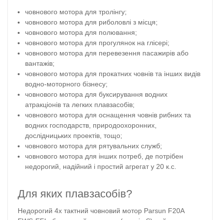
човнового мотора для тролінгу;
човнового мотора для риболовлі з місця;
човнового мотора для полювання;
човнового мотора для прогулянок на глісері;
човнового мотора для перевезення пасажирів або
вантажів;
човнового мотора для прокатних човнів та інших видів
водно-моторного бізнесу;
човнового мотора для буксирування водних
атракціонів та легких плавзасобів;
човнового мотора для оснащення човнів рибних та
водних господарств, природоохоронних,
дослідницьких проектів, тощо;
човнового мотора для рятувальних служб;
човнового мотора для інших потреб, де потрібен
недорогий, надійний і простий агрегат у 20 к.с.
Для яких плавзасобів?
Недорогий 4х тактний човновий мотор Parsun F20A