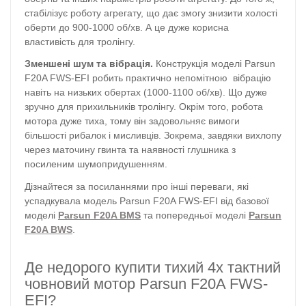
стабілізує роботу агрегату, що дає змогу знизити холості
оберти до 900-1000 об/хв. А це дуже корисна
властивість для тролінгу.
Зменшені шум та вібрація.
Конструкція моделі Parsun
F20A FWS-EFI робить практично непомітною вібрацію
навіть на низьких обертах (1000-1100 об/хв). Що дуже
зручно для прихильників тролінгу. Окрім того, робота
мотора дуже тиха, тому він задовольняє вимоги
більшості рибалок і мисливців. Зокрема, завдяки вихлопу
через маточину гвинта та наявності глушника з
посиленим шумопридушенням.
Дізнайтеся за посиланнями про інші переваги, які
успадкувала модель Parsun F20A FWS-EFI від базової
моделі
Parsun F20A BMS
та попередньої моделі
Parsun
F20A BWS
.
Де недорого купити тихий 4х тактний
човновий мотор Parsun F20A FWS-
EFI?