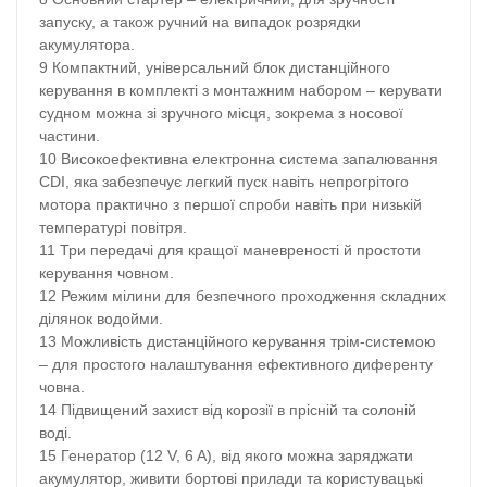
запуску, а також ручний на випадок розрядки
акумулятора.
Компактний, універсальний блок дистанційного
керування в комплекті з монтажним набором – керувати
судном можна зі зручного місця, зокрема з носової
частини.
Високоефективна електронна система запалювання
CDI, яка забезпечує легкий пуск навіть непрогрітого
мотора практично з першої спроби навіть при низькій
температурі повітря.
Три передачі для кращої маневреності й простоти
керування човном.
Режим мілини для безпечного проходження складних
ділянок водойми.
Можливість дистанційного керування трім-системою
– для простого налаштування ефективного диференту
човна.
Підвищений захист від корозії в прісній та солоній
воді.
Генератор (12 V, 6 A), від якого можна заряджати
акумулятор, живити бортові прилади та користувацькі