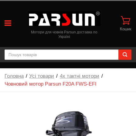
Кошик
Мотори для човнів Parsun доставка по
Україні
Головна
Усі товари
4х тактні мотори
Човновий мотор Parsun F20A FWS-EFI