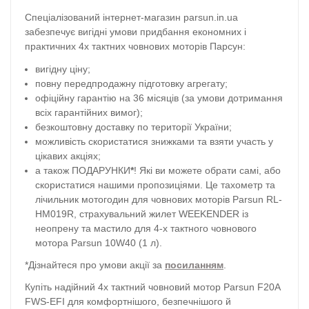
Спеціалізований інтернет-магазин parsun.in.ua
забезпечує вигідні умови придбання економних і
практичних 4х тактних човнових моторів Парсун:
вигідну ціну;
повну передпродажну підготовку агрегату;
офіційну гарантію на 36 місяців (за умови дотримання
всіх гарантійних вимог);
безкоштовну доставку по території України;
можливість скористатися знижками та взяти участь у
цікавих акціях;
а також ПОДАРУНКИ
*
! Які ви можете обрати самі, або
скористатися нашими пропозиціями. Це тахометр та
лічильник мотогодин для човнових моторів Parsun RL-
HM019R, страхувальний жилет WEEKENDER із
неопрену та мастило для 4-х тактного човнового
мотора Parsun 10W40 (1 л).
*Дізнайтеся про умови акції за
посиланням
.
Купіть надійний 4х тактний човновий мотор Parsun F20A
FWS-EFI для комфортнішого, безпечнішого й