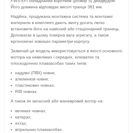
FWS-EFI обладнаний коротким (розмір S) дейдвудом.
Його довжина відповідає висоті транця 381 мм.
Надійна, продумана монтажна система та монтажні
матеріали в комплекті дають змогу досить легко
встановити його на навісний або стаціонарний транець.
Допомагає в цьому помірна вага агрегату, а також
ергономічні зовнішні параметри корпусу.
Зазвичай ця модель використовується в якості основного
мотора на невеликих і середніх, кілюватих та
плоскодонних плавзасобах таких типів:
надувні (ПВХ) човни;
алюмінієві човни;
пластикових човнах;
RIB човнах.
А також як запасний або маневровий мотор на:
великих човнах;
катерах;
яхтах;
вітрильних плавзасобах.