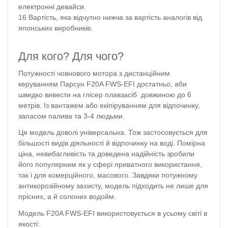
електронні девайси.
Вартість, яка відчутно нижча за вартість аналогів від
японських виробників.
Для кого? Для чого?
Потужності човнового мотора з дистанційним
керуванням Парсун F20A FWS-EFI достатньо, аби
швидко вивести на глісер плавзасіб довжиною до 6
метрів. Із вантажем або екіпіруванням для відпочинку,
запасом палива та 3-4 людьми.
Ця модель доволі універсальна. Тож застосовується для
більшості видів діяльності й відпочинку на воді. Помірна
ціна, невибагливість та доведена надійність зробили
його популярним як у сфері приватного використання,
так і для комерційного, масового. Завдяки потужному
антикорозійному захисту, модель підходить не лише для
прісних, а й солоних водойм.
Модель F20A FWS-EFI використовується в усьому світі в
якості: