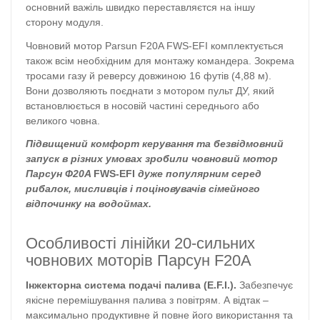
основний важіль швидко переставляєтся на іншу
сторону модуля.
Човновий мотор Parsun F20A FWS-EFI комплектується
також всім необхідним для монтажу командера. Зокрема
тросами газу й реверсу довжиною 16 футів (4,88 м).
Вони дозволяють поєднати з мотором пульт ДУ, який
встановлюється в носовій частині середнього або
великого човна.
Підвищений комфорт керування та безвідмовний
запуск в різних умовах зробили човновий мотор
Парсун Ф20A
FWS-EFI
дуже популярним серед
рибалок, мисливців і поціновувачів сімейного
відпочинку на водоймах.
Особливості лінійки 20-сильних
човнових моторів Парсун F20A
Інжекторна система подачі палива (E.F.I.).
Забезпечує
якісне перемішування палива з повітрям. А відтак –
максимально продуктивне й повне його використання та