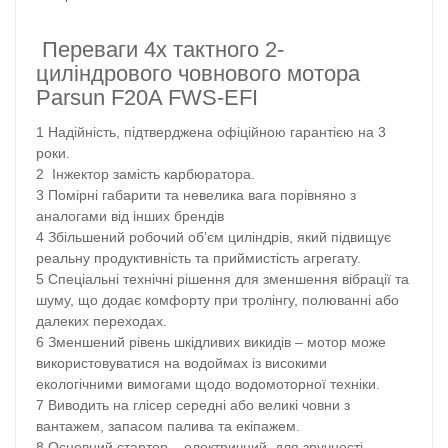
Переваги 4х тактного 2-
циліндрового човнового мотора
Parsun F20A FWS-EFI
Надійність, підтверджена офіційною гарантією на 3
роки.
Інжектор замість карбюратора.
Помірні габарити та невелика вага порівняно з
аналогами від інших брендів
Збільшений робочий об’єм циліндрів, який підвищує
реальну продуктивність та приймистість агрегату.
Спеціальні технічні рішення для зменшення вібрації та
шуму, що додає комфорту при тролінгу, полюванні або
далеких переходах.
Зменшений рівень шкідливих викидів – мотор може
використовуватися на водоймах із високими
екологічними вимогами щодо водомоторної техніки.
Виводить на глісер середні або великі човни з
вантажем, запасом палива та екіпажем.
Основний стартер ­– електричний, для зручності