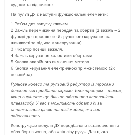
судном та відпочинок.
На пульті ДУ є наступні функціональні елементи:
Роз’єм для запуску ключем.
Важіль перемикання передач та обертів (1 важіль – 2
функції для простішого й зручнішого керування на
швидкості та під час маневрування).
Фіксатор позиції важеля.
Важіль керування холостими обертами.
Кнопка аварійного вимкнення мотора.
Кнопка керування електричною трім-системою (2х
позиційна).
Рульове колесо та рульовий редуктор із тросами
доведеться придбати окремо. Електротрім – також,
якщо вирішите ще більше підвищити керованість
плавзасобу. У вас є можливість обрати їх за
оптимальною ціною та тієї моделі, яка вас
задовольнить.
Конструкцією модуля ДУ передбачене встановлення з
обох бортів човна, або «під ліву руку». Для цього