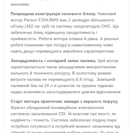
економію.
Покращена конструкція силового блоку.
Човновий
мотор Parsun F20A BWS має 2 циліндри збільшеного
об’єму (362 см. куб) та систему газорозподілу OHC. Що
забезпечує йому підвищену продуктивність і
приймистість. Робота мотора плавна й рівна. А реальні
робочі показники при поїздці в навантаженому човні
навіть дещо перевищують виробничі характеристики.
Заощадливість і солідний запас палива.
Цей мотор
характеризується також заощадливим використанням
пального й технічного ресурсу. В холостому режимі
витрати палива не перевищують 6,9 л/год. Зовнішній
паливний бак на 24 л зі шлангом та грушею підкачки
надає можливість насолоджуватися довгим відпочинком.
Старт мотора практично завжди з першого поруху.
Агрегат обладнаний інноваційною електронною
системою запалювання CDI. Їй властиві такі якості, як
надійність і точність. Система забезпечує подачу іскри
потрібної потужності в потрібний момент, незалежно від
обертів та інших параметрів роботи агрегату. До того ж,