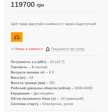
119700
грн
Цей товар відсутній в наявності і зараз недоступний.
Немає в наявності
Повідомити про появу
Потужність к.с.(кВт) –
20 (14.7)
Тактність – 4
-тактний
Витрати палива л/г –
6.9
Вага (кг) –
54
Висота транця (мм) –
381
Робочий діапазон обертів (об/хв) –
5000×6000
Керування –
Дистанційне
Об’єм паливного бака (л) –
24 (зовнішній)
Система старту –
Електрична, ручна