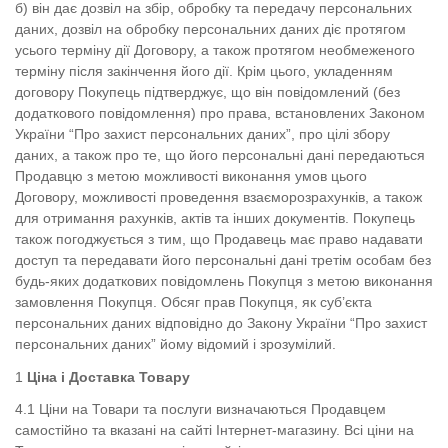
б) він дає дозвіл на збір, обробку та передачу персональних
даних, дозвіл на обробку персональних даних діє протягом
усього терміну дії Договору, а також протягом необмеженого
терміну після закінчення його дії.
Крім цього, укладенням
договору Покупець підтверджує, що він повідомлений (без
додаткового повідомлення) про права, встановлених Законом
України “Про захист персональних даних”, про цілі збору
даних, а також про те, що його персональні дані передаються
Продавцю з метою можливості виконання умов цього
Договору, можливості проведення взаєморозрахунків, а також
для отримання рахунків, актів та інших документів.
Покупець
також погоджується з тим, що Продавець має право надавати
доступ та передавати його персональні дані третім особам без
будь-яких додаткових повідомлень Покупця з метою виконання
замовлення Покупця.
Обсяг прав Покупця, як суб’єкта
персональних даних відповідно до Закону України “Про захист
персональних даних” йому відомий і зрозумілий.
Ціна і Доставка Товару
4.1 Ціни на Товари та послуги визначаються Продавцем
самостійно та вказані на сайті Інтернет-магазину. Всі ціни на