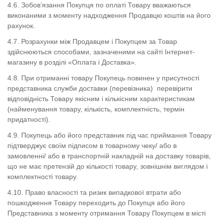
4.6.
Зобов’язання Покупця по оплаті Товару вважаються
виконаними з моменту надходження Продавцю коштів на його
рахунок.
4.7.
Розрахунки між Продавцем і Покупцем за Товар
здійснюються способами, зазначеними на сайті
Інтернет-
магазину
в розділі «Оплата і Доставка».
4.8.
При отриманні товару Покупець повинен у присутності
представника служби доставки (перевізника) перевірити
відповідність Товару якісним і кількісним характеристикам
(найменування товару, кількість, комплектність, термін
придатності).
4.9.
Покупець або його представник під час приймання Товару
підтверджує своїм підписом в товарному чеку/ або в
замовленні/ або в транспортній накладній на доставку товарів,
що не має претензій до кількості товару, зовнішнім виглядом і
комплектності товару.
4.10. Право власності та ризик випадкової втрати або
пошкодження Товару переходить до Покупця або його
Представника з моменту отримання Товару Покупцем в місті