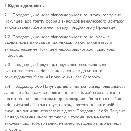
Відповідальність
7.1.
Продавець не несе відповідальності за шкоду, заподіяну
Покупцеві або третім особам внаслідок неналежного монтажу,
використання, зберігання Товару придбаного у Продавця.
7.2.
Продавець не несе відповідальності за неналежне,
несвоєчасне виконання Замовлень і своїх зобов’язань у
випадку надання Покупцем недостовірної або помилкової
інформації.
7.3.
Продавець і Покупець несуть відповідальність за
виконання своїх зобов’язань відповідно до чинного
законодавства України і положень цього Договору.
7.4.
Продавець або Покупець звільняються від відповідальності
за повне або часткове невиконання своїх зобов’язань, якщо
невиконання є наслідком форс-мажорних обставин як: війна
або військові дії, землетрус, повінь, пожежа та інші стихійні
лиха, що виникли незалежно від волі Продавця і / або Покупця
після укладення цього договору.
Сторона, яка не може
виконати свої зобов’язання, негайно повідомляє про це іншу
Сторону.