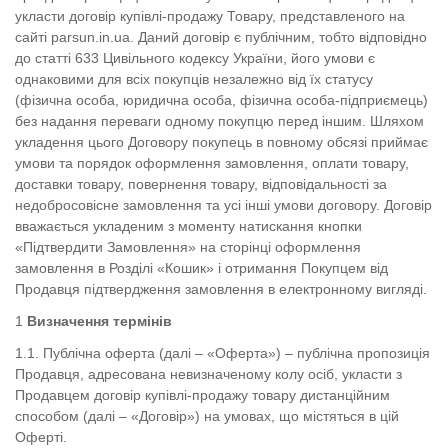
укласти договір купівлі-продажу Товару, представленого на
сайті parsun.in.ua. Даний договір є публічним, тобто відповідно
до статті 633 Цивільного кодексу України, його умови є
однаковими для всіх покупців незалежно від їх статусу
(фізична особа, юридична особа, фізична особа-підприємець)
без надання переваги одному покупцю перед іншим. Шляхом
укладення цього Договору покупець в повному обсязі приймає
умови та порядок оформлення замовлення, оплати товару,
доставки товару, повернення товару, відповідальності за
недобросовісне замовлення та усі інші умови договору. Договір
вважається укладеним з моменту натискання кнопки
«Підтвердити Замовлення» на сторінці оформлення
замовлення в Розділі «Кошик» і отримання Покупцем від
Продавця підтвердження замовлення в електронному вигляді.
Визначення термінів
1.1. Публічна оферта (далі – «Оферта») – публічна пропозиція
Продавця, адресована невизначеному колу осіб, укласти з
Продавцем договір купівлі-продажу товару дистанційним
способом (далі – «Договір») на умовах, що містяться в цій
Оферті.