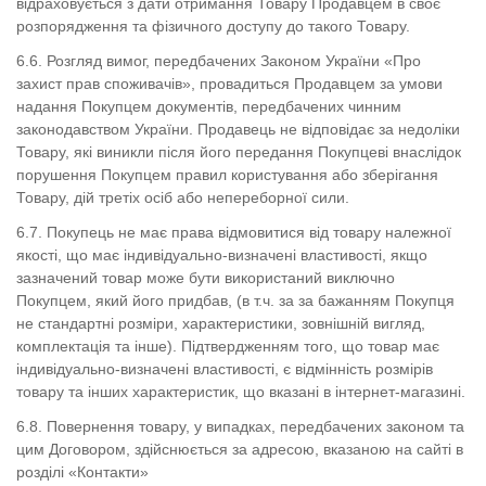
відраховується з дати отримання Товару Продавцем в своє
розпорядження та фізичного доступу до такого Товару.
6.6. Розгляд вимог, передбачених Законом України «Про
захист прав споживачів», провадиться Продавцем за умови
надання Покупцем документів, передбачених чинним
законодавством України. Продавець не відповідає за недоліки
Товару, які виникли після його передання Покупцеві внаслідок
порушення Покупцем правил користування або зберігання
Товару, дій третіх осіб або непереборної сили.
6.7.
Покупець не має права відмовитися від товару належної
якості, що має індивідуально-визначені властивості, якщо
зазначений товар може бути використаний виключно
Покупцем, який його придбав, (в т.ч. за за бажанням Покупця
не стандартні розміри, характеристики, зовнішній вигляд,
комплектація та інше).
Підтвердженням того, що товар має
індивідуально-визначені властивості, є відмінність розмірів
товару та інших характеристик, що вказані в
інтернет-магазині.
6.8.
Повернення товару, у випадках, передбачених законом та
цим Договором, здійснюється за адресою, вказаною на сайті в
розділі «Контакти»