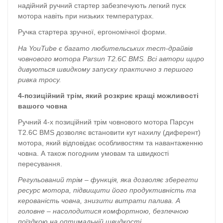
надійний ручний стартер забезпечують легкий пуск
мотора навіть при низьких температурах.
Ручка стартера зручної, ергономічної форми.
На
YouTube
є багато любительських тест-драйвів
човнового мотора Parsun T2.6С BMS. Всі автори щиро
дивуються швидкому запуску практично з першого
ривка тросу.
4-позиційний трім, який розкриє кращі можливості
вашого човна
Ручний 4-х позиційний трім човнового мотора Парсун
T2.6С BMS дозволяє встановити кут нахилу (диферент)
мотора, який відповідає особливостям та навантаженню
човна. А також погодним умовам та швидкості
пересування.
Регульований трім – функція, яка дозволяє зберегти
ресурс мотора, підвищити його продуктивність та
керованість човна, знизити витрати палива. А
головне – насолодитися комфортною, безпечною
поїздкою на оптимальній швидкості.