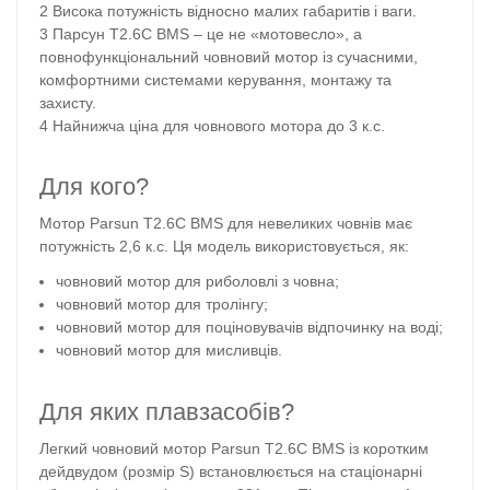
Висока потужність відносно малих габаритів і ваги.
Парсун T2.6С BMS – це не «мотовесло», а
повнофункціональний човновий мотор із сучасними,
комфортними системами керування, монтажу та
захисту.
Найнижча ціна для човнового мотора до 3 к.с.
Для кого?
Мотор Parsun T2.6С BMS для невеликих човнів має
потужність 2,6 к.с. Ця модель використовується, як:
човновий мотор для риболовлі з човна;
човновий мотор для тролінгу;
човновий мотор для поціновувачів відпочинку на воді;
човновий мотор для мисливців.
Для яких плавзасобів?
Легкий човновий мотор Parsun T2.6С BMS із коротким
дейдвудом (розмір S) встановлюється на стаціонарні