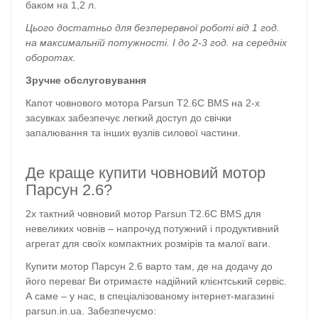
баком на 1,2 л.
Цього достатньо для безперервної роботі від 1 год.
на максимальній потужності. І до 2-3 год. на середніх
оборотах.
Зручне обслуговування
Капот човнового мотора Parsun T2.6С BMS на 2-х
засувках забезпечує легкий доступ до свічки
запалювання та інших вузлів силової частини.
Де краще купити човновий мотор
Парсун 2.6?
2х тактний човновий мотор Parsun T2.6С BMS для
невеликих човнів – напрочуд потужний і продуктивний
агрегат для своїх компактних розмірів та малої ваги.
Купити мотор Парсун 2.6 варто там, де на додачу до
його переваг Ви отримаєте надійний клієнтський сервіс.
А саме – у нас, в спеціалізованому інтернет-магазині
parsun.in.ua. Забезпечуємо: