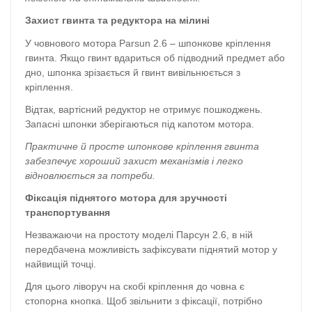
Захист гвинта та редуктора на мілині
У човнового мотора Parsun 2.6 – шпонкове кріплення
гвинта. Якщо гвинт вдариться об підводний предмет або
дно, шпонка зрізається й гвинт вивільнюється з
кріплення.
Відтак, вартісний редуктор не отримує пошкоджень.
Запасні шпонки зберігаються під капотом мотора.
Практичне й просте шпонкове кріплення гвинта
забезпечує хороший захист механізмів і легко
відновлюється за потреби.
Фіксація піднятого мотора для зручності
транспортування
Незважаючи на простоту моделі Парсун 2.6, в ній
передбачена можливість зафіксувати піднятий мотор у
найвищій точці.
Для цього ліворуч на скобі кріплення до човна є
стопорна кнопка. Щоб звільнити з фіксації, потрібно