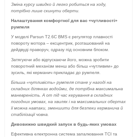
Зміна курсу швидко й легко робиться на ходу,
потрібно лише скинути оберти.
Налаштування комфортної для вас «чутливості»
румпеля
У моделі Parsun T2.6С BMS є регулятор плавності
повороту ­мотора – ексцентрик, розташований на
дейдвуді праворуч, одразу під основним блоком.
Затягуючи або відпускаючи його, можна зробити
поворотний механізм менш або більш «чутливим» до
зусиль, які керманич прикладає до румпеля.
Більша «чутливість» румпеля стане у нагоді на
складних ділянках водойми, де потрібна максимальна
маневреність. А от під час керування в складних
погодних умовах, на хвилях і на максимальних обертах
її можна навпаки, зменшити для безпеки керманича й
стабілізації човна.
Дивовижно швидкий запуск в будь-яких умовах
Ефективна електронна система запалювання TCI та