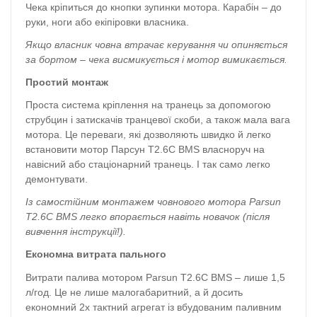
Чека кріпиться до кнопки зупинки мотора. Карабін – до
руки, ноги або екіпіровки власника.
Якщо власник човна втрачає керування чи опиняється
за бортом – чека висмикується і мотор вимикається.
Простий монтаж
Проста система кріплення на транець за допомогою
струбцин і затискачів транцевої скоби, а також мала вага
мотора. Це переваги, які дозволяють швидко й легко
встановити мотор Парсун T2.6С BMS власноруч на
навісний або стаціонарний транець. І так само легко
демонтувати.
Із самостійним монтажем човнового мотора Parsun
T2.6С BMS легко впорається навіть новачок (після
вивчення інструкції!).
Економна витрата пального
Витрати палива мотором Parsun T2.6С BMS – лише 1,5
л/год. Це не лише малогабаритний, а й досить
економний 2х тактний агрегат із вбудованим паливним