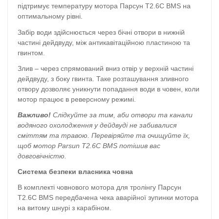
підтримує температуру мотора Парсун T2.6С BMS на
оптимальному рівні.
Забір води здійснюється через бічні отвори в нижній
частині дейдвуду, між антикавітаційною пластиною та
гвинтом.
Злив – через спрямований вниз отвір у верхній частині
дейдвуду, з боку гвинта. Таке розташування зливного
отвору дозволяє уникнути попадання води в човен, коли
мотор працює в реверсному режимі.
Важливо!
Слідкуйте за тим, аби отвори та канали
водяного охолодження у дейдвуді не забивалися
сміттям та травою. Перевіряйте та очищуйте їх,
щоб мотор Parsun T2.6С BMS потішив вас
довговічністю.
Система безпеки власника човна
В комплекті човнового мотора для тролінгу Парсун
T2.6С BMS передбачена чека аварійної зупинки мотора
на витому шнурі з карабіном.