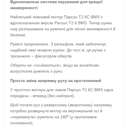
Вдосконалена система керування для кращої
маневреності
Найлегший човновий мотор Парсун T2.6С BMS є
вдосконаленою версію Parsun T2.6 BMS. Тепер ручка
газу розташована на румпелі для легкої маневреності й
безпеки.
Руків’я прорезинене. З рельєфом, який забезпечує
надійний хват мокрою рукою. До того ж, ця ручка з
тріскачкою – фіксатором обертів.
Оберти не «скидаються», якщо ви випадково
випустите румпель з руки.
Проста зміна напрямку руху на протилежний
У простого мотора для човнів Парсун T2.6С BMS одна
передача – вперед (без нейтралі).
Щоб почати рух у реверсному (зворотному) напрямку,
потрібно розвернути мотор на вертикальній осі й
«перекинути» румпель на 180⁰ (у протилежне
положення).