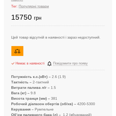
Тег:
Популярні товари
15750
грн
Цей товар відсутній в наявності і зараз недоступний.
Немає в наявності
Повідомити про появу
Потужність к.с.(кВт) –
2.6 (1.9)
Тактність –
2-тактний
Витрати палива л/г –
1.5
Вага (кг) –
9.8
Висота транця (мм) –
381
Робочий діапазон обертів (об/хв) –
4200-5300
Керування –
Румпельне
Об’єм паливного бака (л) –
1.2 (вбудований)