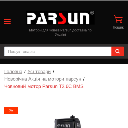
Кошик
Мотори для човнів Parsun доставка по
Україні
Головна
Усі товари
Новорічна Акція на мотори парсун
Човновий мотор Parsun T2.6С BMS
Хіт