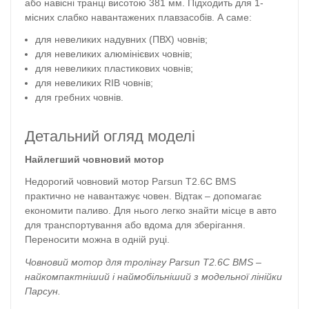
або навісні транці висотою 381 мм. Підходить для 1-
місних слабко навантажених плавзасобів. А саме:
для невеликих надувних (ПВХ) човнів;
для невеликих алюмінієвих човнів;
для невеликих пластикових човнів;
для невеликих RIB човнів;
для гребних човнів.
Детальний огляд моделі
Найлегший човновий мотор
Недорогий човновий мотор Parsun T2.6С BMS
практично не навантажує човен. Відтак – допомагає
економити паливо. Для нього легко знайти місце в авто
для транспортування або вдома для зберігання.
Переносити можна в одній руці.
Човновий мотор для тролінгу Parsun T2.6С BMS –
найкомпактніший і наймобільніший з модельної лінійки
Парсун.