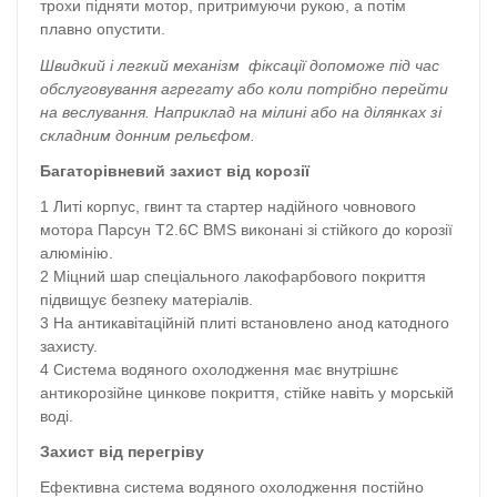
трохи підняти мотор, притримуючи рукою, а потім
плавно опустити.
Швидкий і легкий механізм фіксації допоможе під час
обслуговування агрегату або коли потрібно перейти
на веслування. Наприклад на мілині або на ділянках зі
складним донним рельєфом.
Багаторівневий захист від корозії
Литі корпус, гвинт та стартер надійного човнового
мотора Парсун T2.6С BMS виконані зі стійкого до корозії
алюмінію.
Міцний шар спеціального лакофарбового покриття
підвищує безпеку матеріалів.
На антикавітаційній плиті встановлено анод катодного
захисту.
Система водяного охолодження має внутрішнє
антикорозійне цинкове покриття, стійке навіть у морській
воді.
Захист від перегріву
Ефективна система водяного охолодження постійно