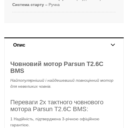
Система старту –
Ручна
Опис
Човновий мотор Parsun T2.6С
BMS
Найпопулярніший і найдешевший повноцінний мотор
для невеликих човнів.
Переваги 2х тактного човнового
мотора Parsun T2.6С BMS:
Надійність, підтверджена 3-річною офіційною
гарантією.