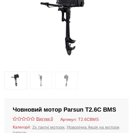
Човновий мотор Parsun T2.6С BMS
Відгуки 0
Артикул:
T2.6СBMS
Категорії:
2х тактні мотори
,
Новорічна Акція на мотори
парсун