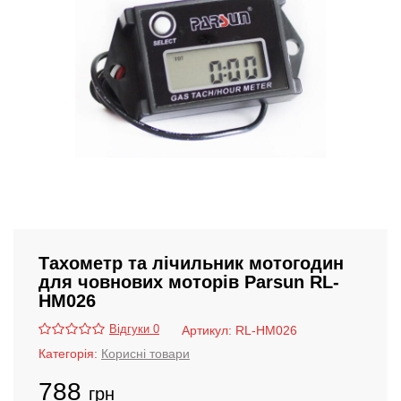
Тахометр та лічильник мотогодин
для човнових моторів Parsun RL-
HM026
Відгуки 0
Артикул:
RL-HM026
Категорія:
Корисні товари
788
грн