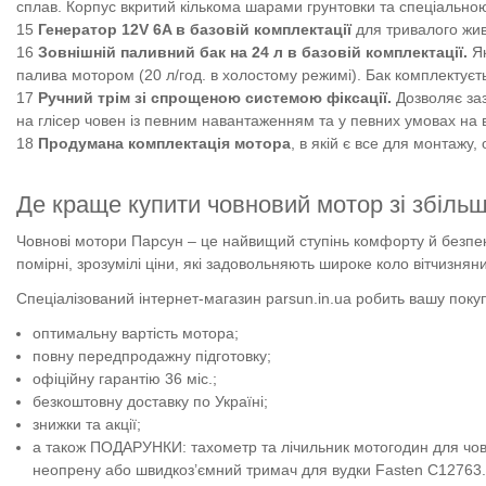
сплав. Корпус вкритий кількома шарами грунтовки та спеціально
Генератор 12V 6A в базовій комплектації
для тривалого жив
Зовнішній паливний бак на 24 л в базовій комплектації.
Як
палива мотором (20 л/год. в холостому режимі). Бак комплектуєт
Ручний трім зі спрощеною системою фіксації.
Дозволяє заз
на глісер човен із певним навантаженням та у певних умовах на 
Продумана комплектація мотора
, в якій є все для монтажу,
Де краще купити човновий мотор зі збіль
Човнові мотори Парсун – це найвищий ступінь комфорту й безпеки
помірні, зрозумілі ціни, які задовольняють широке коло вітчизняни
Спеціалізований інтернет-магазин parsun.in.ua робить вашу пок
оптимальну вартість мотора;
повну передпродажну підготовку;
офіційну гарантію 36 міс.;
безкоштовну доставку по Україні;
знижки та акції;
а також ПОДАРУНКИ: тахометр та лічильник мотогодин для ч
неопрену або швидкоз’ємний тримач для вудки Fasten C12763