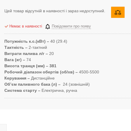
Цей товар відсутній в наявності і зараз недоступний.
Немає в наявності
Повідомити про появу
Потужність к.с.(кВт) –
40 (29.4)
Тактність –
2-тактний
Витрати палива л/г –
20
Вага (кг) –
74
Висота транця (мм) – 381
Робочий діапазон обертів (об/хв) –
4500-5500
Керування –
Дистанційне
Об’єм паливного бака (л) –
24 (зовнішній)
Система старту –
Електрична, ручна