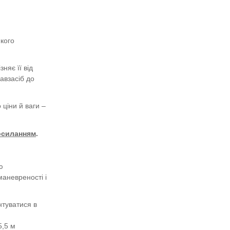
якого
няє її від
авзасіб до
ціни й ваги –
посиланням
.
ю
аневреності і
туватися в
5,5 м