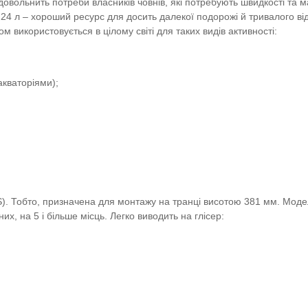
вольнить потреби власників човнів, які потребують швидкості та м
а 24 л – хороший ресурс для досить далекої подорожі й тривалого ві
м використовується в цілому світі для таких видів активності:
кваторіями);
). Тобто, призначена для монтажу на транці висотою 381 мм. Моде
х, на 5 і більше місць. Легко виводить на глісер: