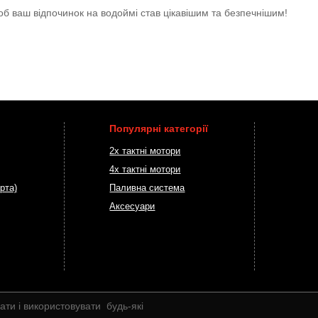
б ваш відпочинок на водоймі став цікавішим та безпечнішим!
Популярні категорії
2х тактні мотори
4х тактні мотори
рта)
Паливна система
Аксесуари
ати і використовувати будь-які