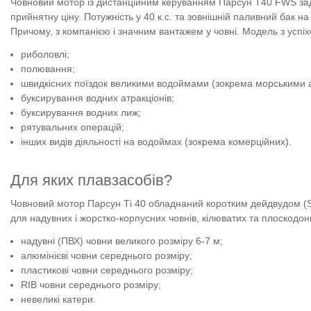
Човновий мотор із дистанційним керуванням Парсун T40 FWS задо
прийнятну ціну. Потужність у 40 к.с. та зовнішній паливний бак н
Причому, з компанією і значним вантажем у човні. Модель з успіхо
риболовлі;
полювання;
швидкісних поїздок великими водоймами (зокрема морськими а
буксирування водних атракціонів;
буксирування водних лиж;
рятувальних операцій;
інших видів діяльності на водоймах (зокрема комерційних).
Для яких плавзасобів?
Човновий мотор Парсун Ті 40 обладнаний коротким дейдвудом (S
для надувних і жорстко-корпусних човнів, кілюватих та плоскодонни
надувні (ПВХ) човни великого розміру 6-7 м;
алюмінієві човни середнього розміру;
пластикові човни середнього розміру;
RIB човни середнього розміру;
невеликі катери.