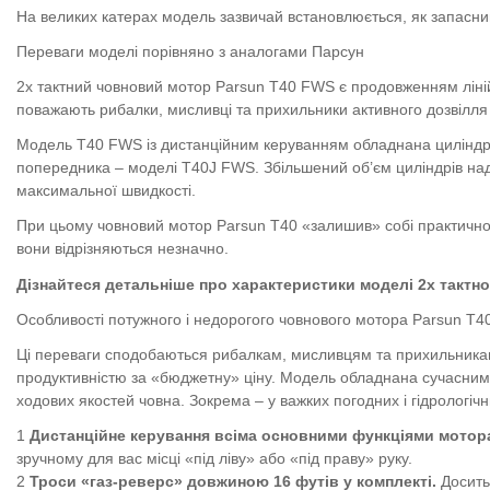
На великих катерах модель зазвичай встановлюється, як запасн
Переваги моделі порівняно з аналогами Парсун
2х тактний човновий мотор Parsun T40 FWS є продовженням ліній
поважають рибалки, мисливці та прихильники активного дозвілля на
Модель T40 FWS із дистанційним керуванням обладнана циліндрами
попередника – моделі T40J FWS. Збільшений об’єм циліндрів над
максимальної швидкості.
При цьому човновий мотор Parsun T40 «залишив» собі практично т
вони відрізняються незначно.
Дізнайтеся детальніше про характеристики моделі 2х такт
Особливості потужного і недорогого човнового мотора Parsun T
Ці переваги сподобаються рибалкам, мисливцям та прихильникам 
продуктивністю за «бюджетну» ціну. Модель обладнана сучасним
ходових якостей човна. Зокрема – у важких погодних і гідрологічн
Дистанційне керування
всіма основними функціями мотор
зручному для вас місці «під ліву» або «під праву» руку.
Троси «газ-реверс» довжиною 16 футів у комплекті.
Досить