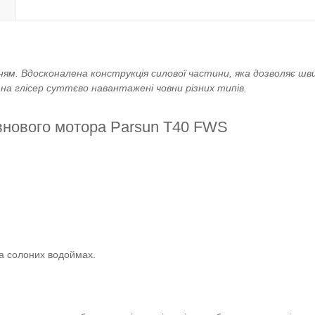
ям. Вдосконалена конструкція силової частини, яка дозволяє ш
а глісер суттєво навантажені човни різних типів.
овнового мотора Parsun T40 FWS
 на солоних водоймах.