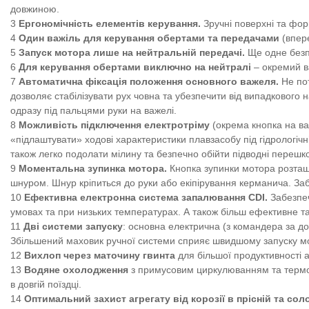
довжиною.
Ергономічність елементів керування.
Зручні поверхні та фор
Один важіль для керування обертами та передачами
(впере
Запуск мотора лише на нейтральній передачі.
Ще одне безпе
Для керування обертами виключно на нейтралі
– окремий в
Автоматична фіксація положення основного важеля.
Не пот
дозволяє стабілізувати рух човна та убезпечити від випадкового 
одразу під пальцями руки на важелі.
Можливість підключення електротріму
(окрема кнопка на ва
«підлаштувати» ходові характеристики плавзасобу під гідрологічні
також легко подолати мілину та безпечно обійти підводні перешк
Моментальна зупинка мотора.
Кнопка зупинки мотора розташо
шнуром. Шнур кріпиться до руки або екіпірування керманича. Заб
Ефективна електронна система запалювання
CDI
.
Забезпеч
умовах та при низьких температурах. А також більш ефективне т
Дві системи запуску
: основна електрична (з командера за д
Збільшений маховик ручної системи сприяє швидшому запуску м
Вихлоп через маточину гвинта
для більшої продуктивності
Водяне охолодження
з примусовим циркулюванням та термос
в довгій поїздці.
Оптимальний захист агрегату від корозії
в прісній та сол