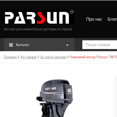
Про нас
Блог
Мотори для човнів Parsun доставка по Україні
Каталог
Головна
Усі товари
2х тактні мотори
Човновий мотор Parsun T40