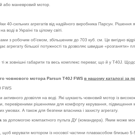
ий або маневровий мотор.
ки 40-сильних агрегатів від надійного виробника Парсун. Рішення 
 воді в Україні та цілому світі.
 з робочим об’ємом, збільшеним до 703 куб. см. Це вигідно відріз
ає агрегату більшої потужності та дозволяє швидше «розганяти» пл
і ж зовнішні габарити та весь комплекс переваг, що й у T40J. Щодо 
ного човнового мотора Parsun T40J FWS
в нашому каталозі за 
40 FWS
активного дозвілля на воді. Які шукають човновий мотор із високо
и, перевіреними рішеннями для комфорту керування, підвищення м
их умовах. А також для безпеки власника і захисту агрегату.
а
за допомогою компактного пульта ДУ (командера). Яким може мон
, щоб керувати мотором із носової частини плавзасобом близько 5-