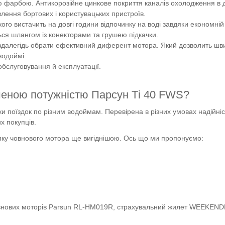
ю фарбою. Антикорозійне цинкове покриття каналів охолодження в д
лення бортових і користувацьких пристроїв.
ого вистачить на довгі години відпочинку на воді завдяки економній
ься шлангом із конекторами та грушею підкачки.
далегідь обрати ефективний диферент мотора. Який дозволить шв
водоймі.
 обслуговування й експлуатації.
шеною потужністю Парсун Ті 40 FWS?
 поїздок по різним водоймам. Перевірена в різних умовах надійніс
х покупців.
упку човнового мотора ще вигіднішою. Ось що ми пропонуємо:
овнових моторів Parsun RL-HM019R, страхувальний жилет WEEKEND
.