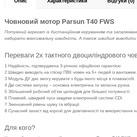
Опис
Характеристики
Відгуки (0)
Човновий мотор Parsun T40 FWS
Потужний агрегат із дистанційним керуванням та запалюванн
набирати максимальну швидкість. А також швидше виводити н
Переваги 2х тактного двоциліндрового ч
Надійність, підтверджена 3-річною офіційною гарантією.
Швидко виводить на глісер ПВХ човен на 5+ людей із вантажем.
Модуль ДУ дає змогу керувати з будь-якого місця в плавзасобі.
Дві системи запуску – основна електрична та запасна ручна.
Збільшений робочий об’єм циліндрів для більшої потужності.
Плавний, швидкий пуск завдяки електронній системі CDI.
Зменшений рівень шуму та вібрації.
Сучасний захист від корозії для довговічності та використання
Для кого?