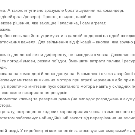
ма. А також інтуїтивно зрозуміле 0розташування на командері.
д/нейтраль/реверс). Просто, швидко, надійно.
кове рішення, яке захищає і власника, і сам агрегат.
ажіль.
рібно весь час його утримувати в далекій подорожі на одній швидко
натискання важеля. Для звільнення від фіксації – кнопка, яка зручн
желі) для легкої зміни диференту, не виходячи з човна. Дозволяє ш
 та погодні умови, режим поїздки. Зменшити витрати палива і ресурс
оди.
вана на командері й легко доступна. В комплекті є чека аварійної з
езпечує миттєве вимкнення мотора при втраті керування або при пад
ує практично миттєвий пуск обкатаного мотора навіть у складних п
а економне використання ресурсів.
опомогою ключа) та резервна ручна (на випадок розряджання акуму
отора.
 агрегату, покращення ходових характеристик човна та зменшення ш
татом забезпечує найнадійніший захист від перегрівання на велик
оній воді.
У виробництві компонентів застосовується «морський» а