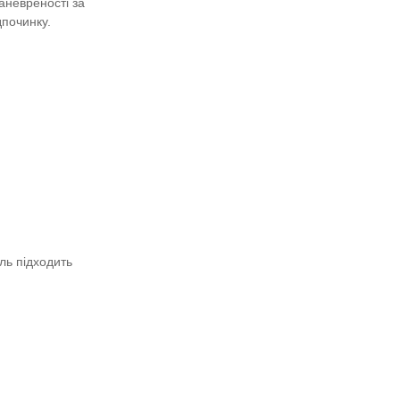
аневреності за
дпочинку.
ль підходить