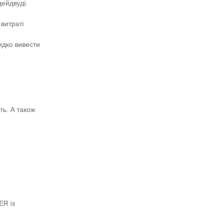
ейдвуді.
 витраті
идко вивести
ть. А також
ER із