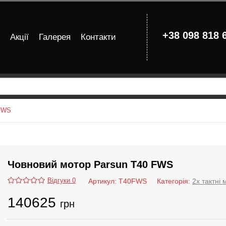
+38 098 818 
Акції
Галерея
Контакти
 FWS
Човновий мотор Parsun T40 FWS
Відгуки 0
Артикул:
T40FWS
Категорія:
2х тактні
140625
грн