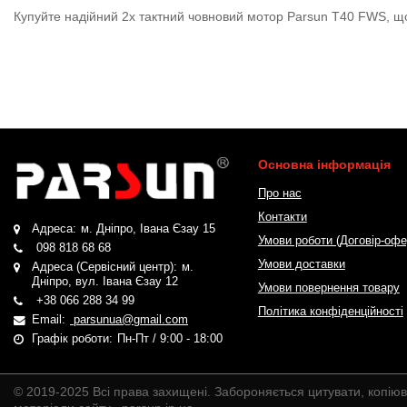
Купуйте надійний 2х тактний човновий мотор Parsun T40 FWS, що
Основна інформація
Про нас
Контакти
Адреса:
м. Дніпро, Івана Єзау 15
Умови роботи (Договір-офе
098 818 68 68
Умови доставки
Адреса (Сервісний центр):
м.
Дніпро, вул. Івана Єзау 12
Умови повернення товару
+38 066 288 34 99
Політика конфіденційності
Email:
parsunua@gmail.com
Графік роботи:
Пн-Пт / 9:00 - 18:00
© 2019-2025 Всі права захищені. Забороняється цитувати, копіюв