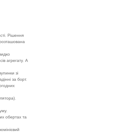
сті. Рішення
о розташована
видко
ів агрегату. А
упинки зі
інні за борт.
огодних
лятора).
уму.
их обертах та
люмінієвий