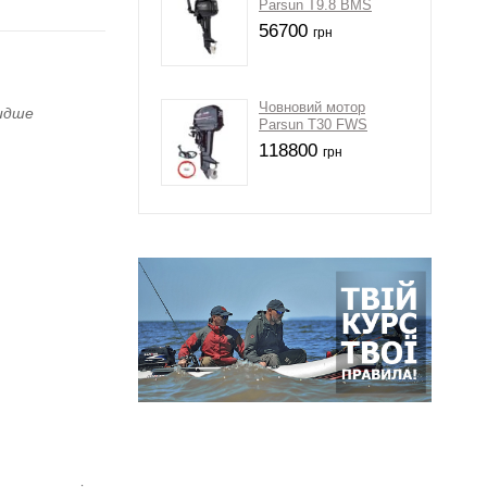
Parsun T9.8 BMS
56700
грн
Човновий мотор
видше
Parsun Т30 FWS
118800
грн